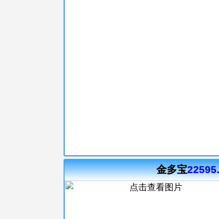
金多宝
22595