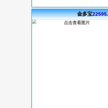
金多宝
22595