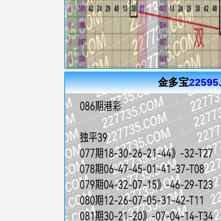
金多宝
22595