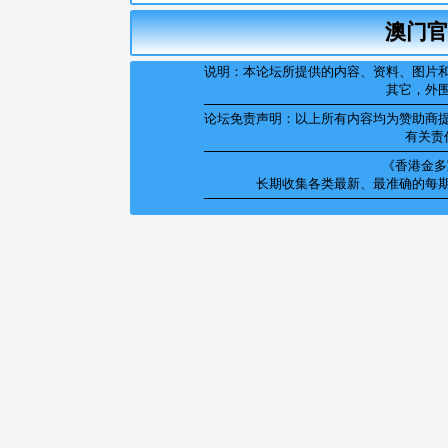
澳门官
说明：本论坛所提供的内容、资料、图片
其它，外
论坛免责声明：以上所有内容均为赞助商
有关责
《香港金多宝
长期收集各类最新、最准确的每