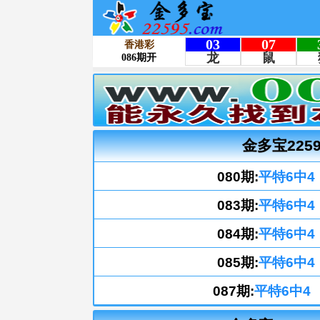
金多宝225
080期:
平特6中4
083期:
平特6中4
084期:
平特6中4
085期:
平特6中4
087期:
平特6中4