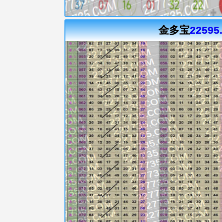
金多宝
22595