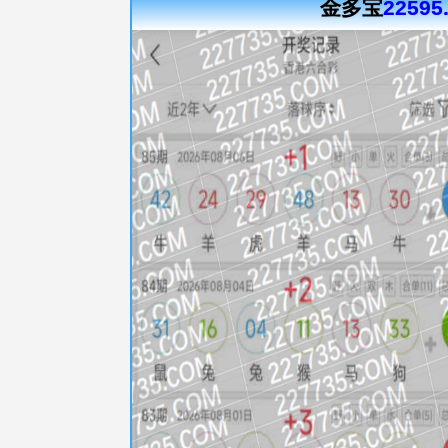
金多宝
22595