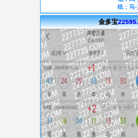
纸：马-
金多宝
22595