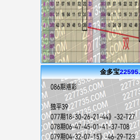
金多宝
22595