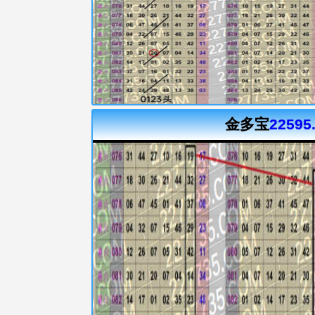
金多宝
22595